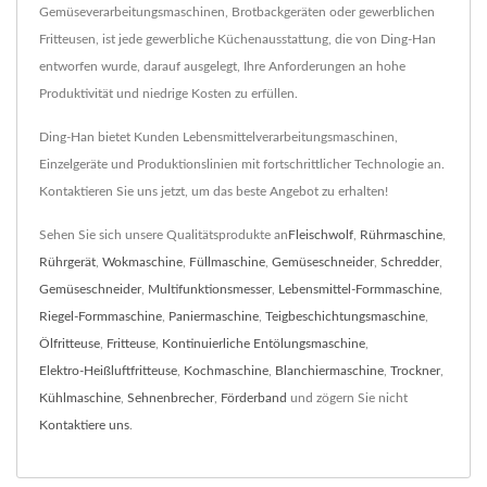
Gemüseverarbeitungsmaschinen, Brotbackgeräten oder gewerblichen
Fritteusen, ist jede gewerbliche Küchenausstattung, die von Ding-Han
entworfen wurde, darauf ausgelegt, Ihre Anforderungen an hohe
Produktivität und niedrige Kosten zu erfüllen.
Ding-Han bietet Kunden Lebensmittelverarbeitungsmaschinen,
Einzelgeräte und Produktionslinien mit fortschrittlicher Technologie an.
Kontaktieren Sie uns jetzt, um das beste Angebot zu erhalten!
Sehen Sie sich unsere Qualitätsprodukte an
Fleischwolf
,
Rührmaschine
,
Rührgerät
,
Wokmaschine
,
Füllmaschine
,
Gemüseschneider
,
Schredder
,
Gemüseschneider
,
Multifunktionsmesser
,
Lebensmittel-Formmaschine
,
Riegel-Formmaschine
,
Paniermaschine
,
Teigbeschichtungsmaschine
,
Ölfritteuse
,
Fritteuse
,
Kontinuierliche Entölungsmaschine
,
Elektro-Heißluftfritteuse
,
Kochmaschine
,
Blanchiermaschine
,
Trockner
,
Kühlmaschine
,
Sehnenbrecher
,
Förderband
und zögern Sie nicht
Kontaktiere uns
.