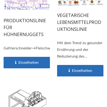
VEGETARISCHE
PRODUKTIONSLINIE
LEBENSMITTELPROD
FÜR
UKTIONSLINIE
HÜHNERNUGGETS
Mit dem Trend zu gesunder
Gefrierschneider→Fleischwolf→Rührmaschine→Lebensmitt
Ernährung und der
Reduzierung des
Einzelheiten
ökologischen Fußabdrucks
entscheiden...
Einzelheiten