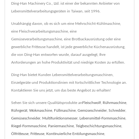
Ding-Han Machinery Co., Ltd. ist einer der bekannten Anbieter von
Lebensmittelverarbeitungsgeräten in Taiwan, seit 1996.
Unabhängig davon, ob es sich um eine Mehrschicht-Kühlmaschine,
eine Fleischverarbeitungsmaschine, eine
Gemüseverarbeitungsmaschine, eine Brotbackausrüstung oder eine
gewerbliche Fritteuse handelt, ist jede gewerbliche Küchenausrüstung,
die von Ding-Han entworfen wurde, darauf ausgelegt, Ihre
Anforderungen an hohe Produktivität und niedrige Kosten zu erfüllen.
Ding-Han bietet Kunden Lebensmittelverarbeitungsmaschinen,
Einzelgeräte und Produktionslinien mit fortschrittlicher Technologie an.
Kontaktieren Sie uns jetzt, um das beste Angebot zu erhalten!
Sehen Sie sich unsere Qualitätsprodukte an
Fleischwolf
,
Rührmaschine
,
Rührgerät
,
Wokmaschine
,
Füllmaschine
,
Gemüseschneider
,
Schredder
,
Gemüseschneider
,
Multifunktionsmesser
,
Lebensmittel-Formmaschine
,
Riegel-Formmaschine
,
Paniermaschine
,
Teigbeschichtungsmaschine
,
Ölfritteuse
,
Fritteuse
,
Kontinuierliche Entölungsmaschine
,