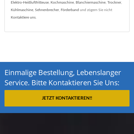
Elektro-Heißluftfritteuse
,
Kochmaschine
,
Blanchiermaschine
,
Trockner
,
Kühlmaschine
,
Sehnenbrecher
,
Förderband
und zögern Sie nicht
Kontaktiere uns
.
Einmalige Bestellung, Lebenslanger
Service. Bitte Kontaktieren Sie Uns:
JETZT KONTAKTIEREN!!