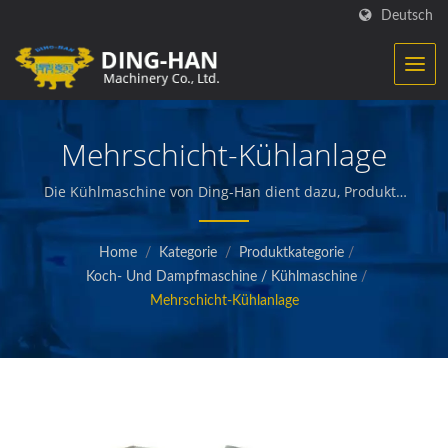
Deutsch
Mehrschicht-Kühlanlage
Die Kühlmaschine von Ding-Han dient dazu, Produkte
vor dem Einfrieren oder Verpacken zu kühlen. / Ding-
Han spezialisiert sich auf die Herstellung von
Home
/
Kategorie
/
Produktkategorie
/
Lebensmittelverarbeitungsgeräten. Wir entwerfen,
Koch- Und Dampfmaschine / Kühlmaschine
/
entwickeln und bauen Maschinen, die zubereitete
Mehrschicht-Kühlanlage
Fleisch-, Gemüse- und Meeresfrüchteprodukte,
Pommes, gebackene und frittierte Snacks sowie
andere hochwertige Lebensmittel herstellen und
verpacken.