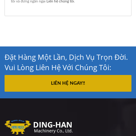
tôi và đừng ngần ngại
Liên hệ chúng tôi
.
Đặt Hàng Một Lần, Dịch Vụ Trọn Đời.
Vui Lòng Liên Hệ Với Chúng Tôi:
LIÊN HỆ NGAY!!