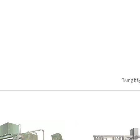
Phun Bột & Bột Tự Động
Máy Tạo Hình Và Chia 
Để Bàn
Bánh Lớn
Trưng bà