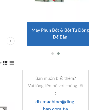
Phần
Máy Phun Bột & Bột Tự Động
Máy
Để Bàn
y:
Bạn muốn biết thêm?
Vui lòng liên hệ với chúng tôi
:
dh-machine@ding-
han.com.tw