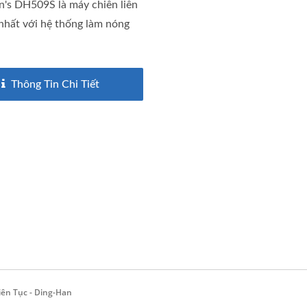
's DH509S là máy chiên liên
nhất với hệ thống làm nóng
Thông Tin Chi Tiết
ên Tục - Ding-Han