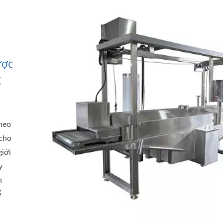
ược
g
theo
 cho
giới
y
n
ể