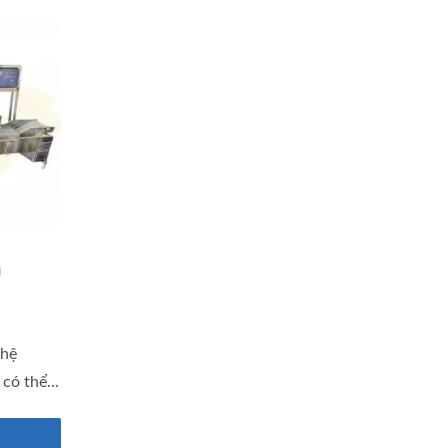
n
 hệ
có thể...