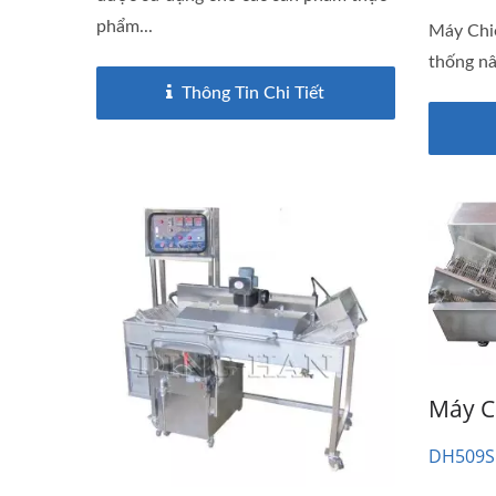
phẩm...
Máy Chi
thống nâ
Thông Tin Chi Tiết
Máy C
DH509S