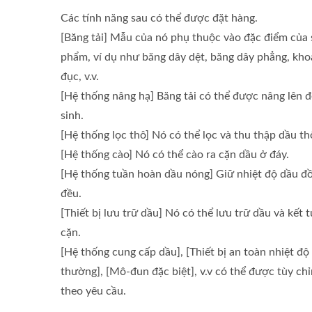
Các tính năng sau có thể được đặt hàng.
[Băng tải] Mẫu của nó phụ thuộc vào đặc điểm của 
phẩm, ví dụ như băng dây dệt, băng dây phẳng, kh
đục, v.v.
[Hệ thống nâng hạ] Băng tải có thể được nâng lên đ
sinh.
[Hệ thống lọc thô] Nó có thể lọc và thu thập dầu th
[Hệ thống cào] Nó có thể cào ra cặn dầu ở đáy.
[Hệ thống tuần hoàn dầu nóng] Giữ nhiệt độ dầu đ
đều.
[Thiết bị lưu trữ dầu] Nó có thể lưu trữ dầu và kết 
cặn.
[Hệ thống cung cấp dầu], [Thiết bị an toàn nhiệt độ
thường], [Mô-đun đặc biệt], v.v có thể được tùy ch
theo yêu cầu.