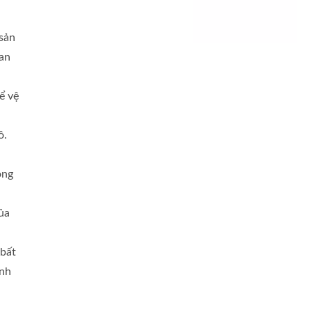
sản
oan
ể vệ
ô.
ồng
tủa
 bất
ỉnh