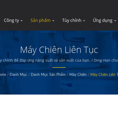
Công ty
Sản phẩm
Tùy chỉnh
Ứng dụng
Máy Chiên Liên Tục
ùy chỉnh để đáp ứng năng suất và sản xuất của bạn. / Ding-Han ch
và đóng gói thịt chế biến sẵn, rau củ và hải sản, khoai tây chiên, b
lượng khác.
ome
/
Danh Mục
/
Danh Mục Sản Phẩm
/
Máy Chiên
/
Máy Chiên Liên 