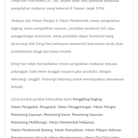
Ding-Han Machinery Co., Ltd. adalah salah satu pemasok peralatan
pengolahan makanan yang terkenal di Taiwan, sejak 1996.
Terlepas dari Mesin Pengisi & Mesin Pembentuk, mesin pengolahan
daging, mesin pengolahan sayuran, peralatan pembuat roti, atau
penggorengan komersial, setiap peralatan dapur komersial yang
dirancang oleh Ding-Han bertujuan memenuhi kebutuhan Anda akan
produktivitas tinggi dan biaya rendah.
Ding-Han telah menyediakan mesin pengolahan makanan kepada
pelanggan, baik mesin tunggal maupun jalur produksi, dengan
teknologi canggih. Hubungi Sekarang untuk mendapatkan penawaran
terbaik!
Lihat produk-produk berkualitas kami
Penggiling Daging
,
Mesin Pengaduk
,
Pengaduk
,
Mesin Penggorengan
,
Mesin Pengisi
,
Pemotong Sayuran
,
Pemotong Serut
,
Pemotong Sayuran
,
Pemotong Multifungsi
,
Mesin Pembentuk Makanan
,
Mesin Pembentuk Batang
,
Mesin Pemadatan
,
Mesin Pelapis Adonan
,
Penggorengan Minyak
,
Mesin Penggorengan
,
Mesin De-Oil Kontinu
,