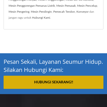
Mesin Penggorengan Pemanas Listrik
,
Mesin Pemasak
,
Mesin Pencelup
,
Mesin Pengering
,
Mesin Pendingin
,
Pemecah Tendon
,
Konveyor
dan
jangan ragu untuk
Hubungi Kami
.
Pesan Sekali, Layanan Seumur Hidup.
Silakan Hubungi Kami:
HUBUNGI SEKARANG!!