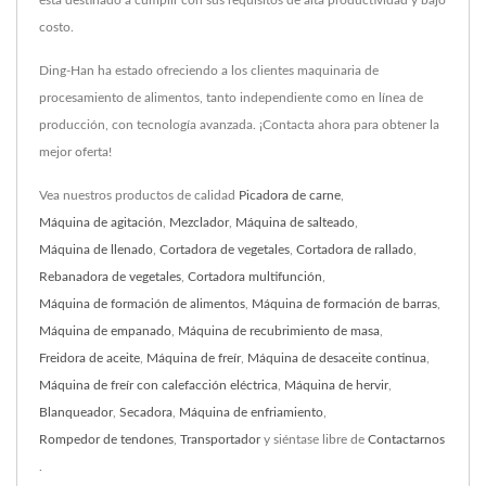
está destinado a cumplir con sus requisitos de alta productividad y bajo
costo.
Ding-Han ha estado ofreciendo a los clientes maquinaria de
procesamiento de alimentos, tanto independiente como en línea de
producción, con tecnología avanzada. ¡Contacta ahora para obtener la
mejor oferta!
Vea nuestros productos de calidad
Picadora de carne
,
Máquina de agitación
,
Mezclador
,
Máquina de salteado
,
Máquina de llenado
,
Cortadora de vegetales
,
Cortadora de rallado
,
Rebanadora de vegetales
,
Cortadora multifunción
,
Máquina de formación de alimentos
,
Máquina de formación de barras
,
Máquina de empanado
,
Máquina de recubrimiento de masa
,
Freidora de aceite
,
Máquina de freír
,
Máquina de desaceite continua
,
Máquina de freír con calefacción eléctrica
,
Máquina de hervir
,
Blanqueador
,
Secadora
,
Máquina de enfriamiento
,
Rompedor de tendones
,
Transportador
y siéntase libre de
Contactarnos
.